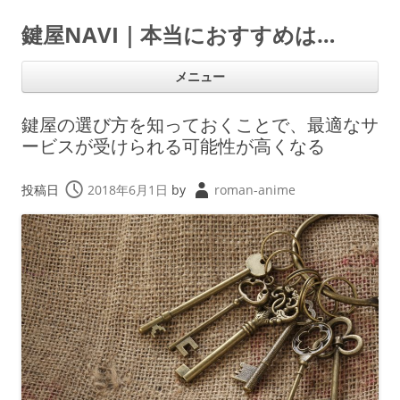
鍵屋NAVI｜本当におすすめは…
コ
メニュー
ン
テ
ン
ツ
鍵屋の選び方を知っておくことで、最適なサ
へ
ス
ービスが受けられる可能性が高くなる
キ
ッ
プ
投稿日
2018年6月1日
by
roman-anime